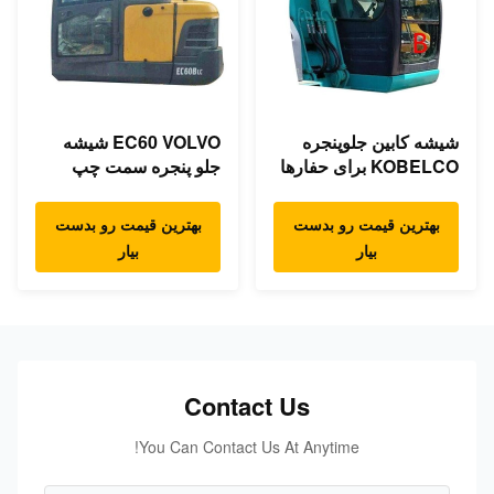
شیشه کابین جلوپنجره
EC60 VOLVO شیشه
KOBELCO برای حفارها
جلو پنجره سمت چپ
در موقعیت B
موقعیت NO.1 مقاوم در
برابر خم شدن
بهترین قیمت رو بدست
بهترین قیمت رو بدست
بیار
بیار
Contact Us
You Can Contact Us At Anytime!