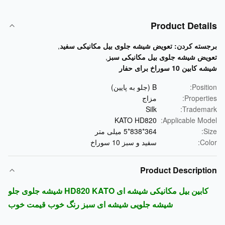
Product Detai
سته کردن:
تعویض شیشه جلوی بیل مکانیکی سفید
,
یض شیشه جلوی بیل مکانیکی سبز
,
بین 10 سوراخ برای حفار
Positi
B (جلو به پایین)
Properti
مزاج
Silk
Tradema
KATO HD820
Applicable Mod
Si
364*838*5 میلی متر
Col
سفید و سبز 10 سوراخ
Product Descripti
کابین بیل مکانیکی شیشه ای HD820 KATO شیشه جلوی جلو
شیشه جلویی شیشه ای سبز رنگ خوب قیمت خوب